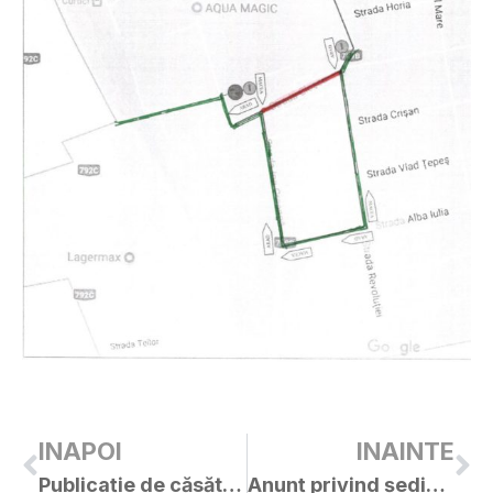
INAPOI
INAINTE
Publicație de căsătorie – Csonca Ioan / Stoica Florica-Alina
Anunț privind ședința C.L. Curtici din 26.03.2019 (proiecte HCL)