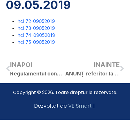
09.05.2019
hcl 72-09052019
hcl 73-09052019
hcl 74-09052019
hcl 75-09052019
INAPOI
INAINTE
Regulamentul concursului Floare din campie – 2019
ANUNȚ referitor la ajutorul de minimis pentru aplicarea programului de susținere a producției de usturoi
Copyright © 2026. Toate drepturile rezervate.
Dezvoltat de
VE Smart
|