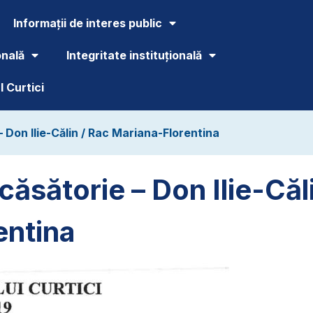
Informații de interes public
onală
Integritate instituțională
 Curtici
– Don Ilie-Călin / Rac Mariana-Florentina
căsătorie – Don Ilie-Căl
entina