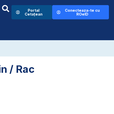
Portal
Conecteaza-te cu
Cetațean
ROeID
in / Rac