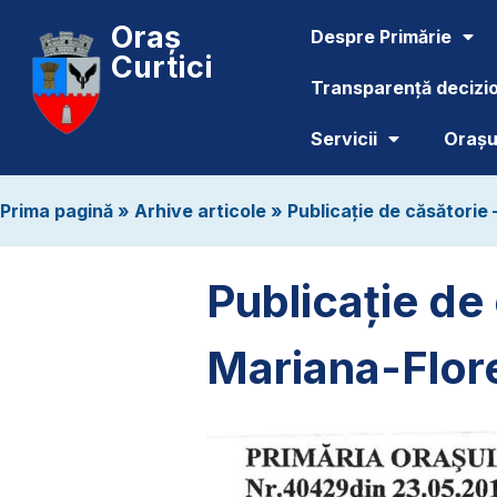
Oraș
Despre Primărie
Curtici
Transparență decizi
Servicii
Orașul
Prima pagină
»
Arhive articole
»
Publicație de căsătorie 
Publicație de 
Mariana-Flor