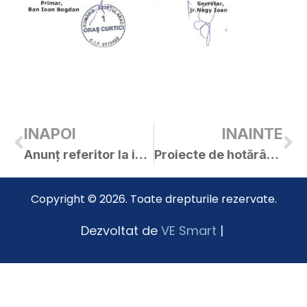
INAPOI
INAINTE
Anunț referitor la intenția MADR de a disemina prevederile legii 217/2016 privind diminuarea risipei alimentare
Proiecte de hotărâri pentru ședința C.L. Curtici din 03.06.2019
Copyright © 2026. Toate drepturile rezervate.
Dezvoltat de
VE Smart
|