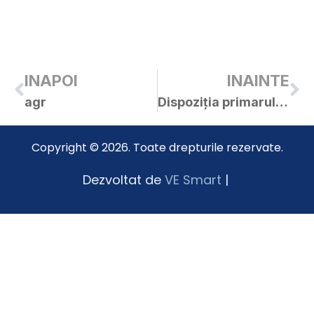
INAPOI
INAINTE
agr
Dispoziția primarului orașului Curtici nr. 266/07.06.2019 privind convocarea CL Curtici în ședință extraordinară
Copyright © 2026. Toate drepturile rezervate.
Dezvoltat de
VE Smart
|