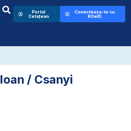
Portal
Conecteaza-te cu
Cetațean
ROeID
-Ioan / Csanyi