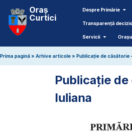
Oraș
Despre Primărie
Curtici
Transparență decizi
Servicii
Orașul
Prima pagină
»
Arhive articole
»
Publicație de căsătorie 
Publicație de
Iuliana