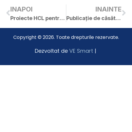
INAPOI
INAINTE
Proiecte HCL pentru ședința extraordinară din 02.08.2019
Publicație de căsătorie – Cîrpaci Valentin / Cîrpaci Ancuța
Copyright © 2026. Toate drepturile rezervate.
Dezvoltat de
VE Smart
|