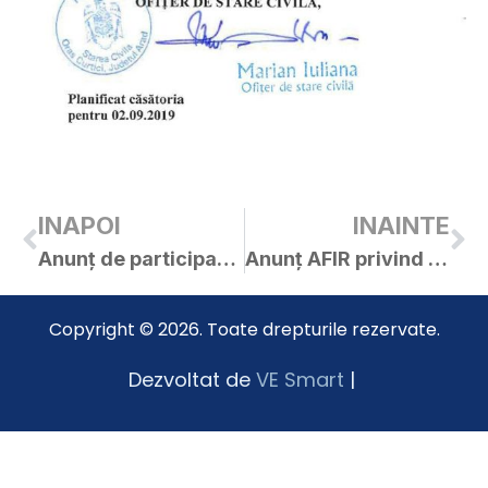
INAPOI
INAINTE
Anunț de participare și caiet de sarcini pentru achiziția de servicii de consultanță în domeniul achizițiilor în cadrul proiectului transfrontalier în cadrul programului INTERREG VA RO-HU 2014-2020
Anunț AFIR privind lansarea sesiunii de finanțare în sectorul pomicol
Copyright © 2026. Toate drepturile rezervate.
Dezvoltat de
VE Smart
|