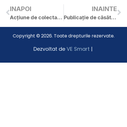
INAPOI
INAINTE
Acțiune de colectare a deșeurilor electronice
Publicație de căsătorie – Rista Hozu-Elisei / Rista Giva
Copyright © 2026. Toate drepturile rezervate.
Dezvoltat de
VE Smart
|