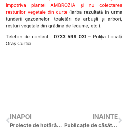
împotriva plantei AMBROZIA și nu colectarea
resturilor vegetale din curte
(iarba rezultată în urma
tunderii gazoanelor, toaletări de arbuști și arbori,
resturi vegetale din grădina de legume, etc.).
Telefon de contact :
0733 599 031
– Poliția Locală
Oraș Curtici
INAPOI
INAINTE
Proiecte de hotărâri pentru ședința C.L. Curtici din 27.09.2019
Publicație de căsătorie – Telecan Sebastian-Florin / Ardeleanu Adelina