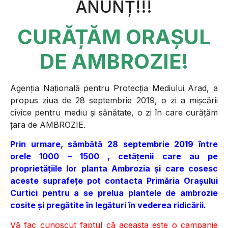
ANUN
Ț!!!
CURĂȚĂM ORAȘUL
DE AMBROZIE!
Agenția Națională pentru Protecția Mediului Arad, a
propus ziua de 28 septembrie 2019, o zi a mișcării
civice pentru mediu și sănătate, o zi în care curățăm
țara de AMBROZIE.
Prin urmare, sâmbătă 28 septembrie 2019 între
orele 10
00
– 15
00
, cetățenii care au pe
proprietățiile lor planta Ambrozia și care cosesc
aceste suprafețe pot contacta Primăria Orașului
Curtici pentru a se prelua plantele de ambrozie
cosite și pregătite în legături în vederea ridicării.
Vă fac cunoscut faptul că aceasta este o campanie