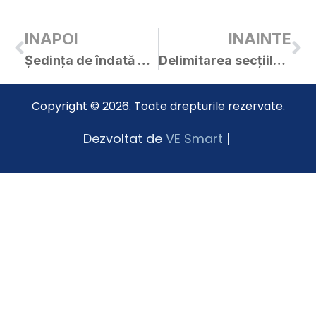
INAPOI
INAINTE
Ședința de îndată a C.L. Curtici din 10.10.2019
Delimitarea secțiilor de votare de pe raza Orașului Curtici pentru alegerile prezidențiale
Copyright © 2026. Toate drepturile rezervate.
Dezvoltat de
VE Smart
|