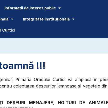
Informații de interes public
onală
Integritate instituțională
 Curtici
toamnă !!!
ăţenilor, Primăria Oraşului Curtici va amplasa în pe
entru colectarea deşeurilor lemnoase şi vegetale din 
I DEȘEURI MENAJERE, HOITURI DE ANIMALE