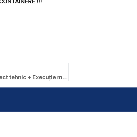
CONTAINERE !!!
Anunț de participare – „Proiect tehnic + Execuție manșonare magistrală gaz” pentru obiectivul „Drum ocolitor Macea, construirea centurii ocolitoare Sud-Nord a orașului Curtici – extravilan”