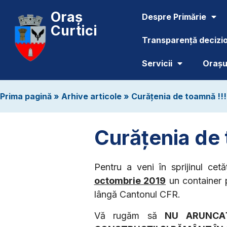
Oraș
Despre Primărie
Curtici
Transparență decizi
Servicii
Orașul
Prima pagină
»
Arhive articole
»
Curăţenia de toamnă !!!
Curăţenia de 
Pentru a veni în sprijinul cet
octombrie 2019
un container p
lângă Cantonul CFR.
Vă rugăm să
NU ARUNCAŢ