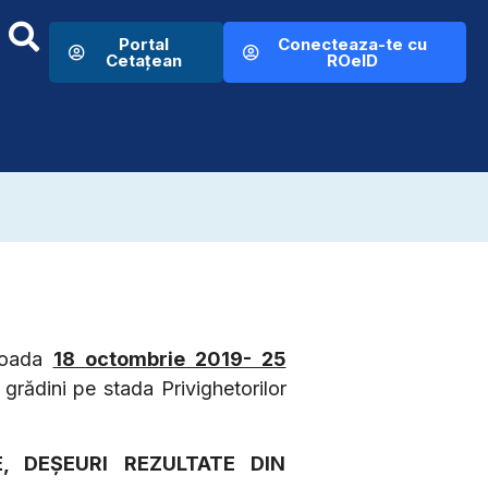
Portal
Conecteaza-te cu
Cetațean
ROeID
rioada
18 octombrie 2019- 25
grădini pe stada Privighetorilor
, DEŞEURI REZULTATE DIN