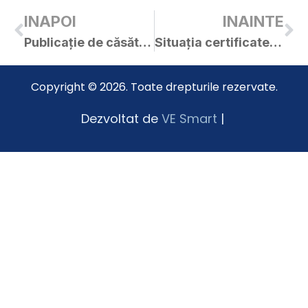
INAPOI
INAINTE
Publicație de căsătorie – Bojan Teodor / Grue Elisabeta
Situația certificatelor de urbanism și a autorizațiilor de construire emise în luna octombrie 2019
Copyright © 2026. Toate drepturile rezervate.
Dezvoltat de
VE Smart
|