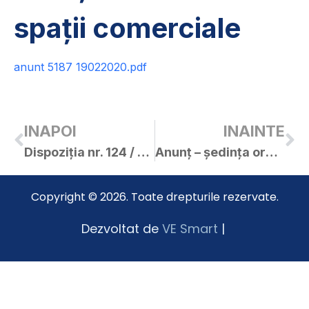
spații comerciale
anunt 5187 19022020.pdf
INAPOI
INAINTE
Dispoziția nr. 124 / 26.02.2020 – privind convocarea C.L. Curtici în ședință ordinară
Anunț – ședința ordinară a C.L. Curtici din 26.02.2020
Copyright © 2026. Toate drepturile rezervate.
Dezvoltat de
VE Smart
|