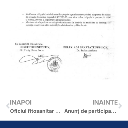
INAPOI
INAINTE
Oficiul fitosanitar Arad: buletin de avertizare
Anunț de participare – lucrări de reparații covor asfaltic pe străzile Bucegi, Matei Basarab, Avram Iancu