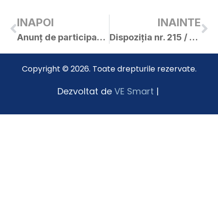
INAPOI
INAINTE
Anunț de participare – lucrări de reparații covor asfaltic pe străzile Bucegi, Matei Basarab, Avram Iancu
Dispoziția nr. 215 / 05.05.2020 – convocare C.L. Curtici în ședință extraordinară
Copyright © 2026. Toate drepturile rezervate.
Dezvoltat de
VE Smart
|