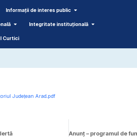
Informații de interes public
onală
Integritate instituțională
 Curtici
oriul Județean Arad.pdf
lertă