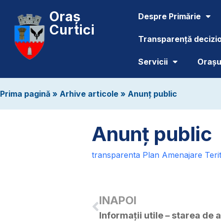
Oraș
Despre Primărie
Curtici
Transparență decizi
Servicii
Orașul
Prima pagină
»
Arhive articole
»
Anunț public
Anunț public
transparenta Plan Amenajare Terit
INAPOI
Informații utile – starea de a