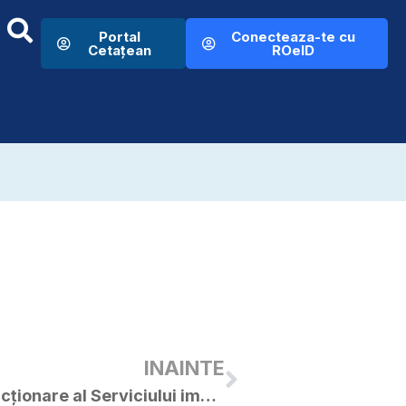
Portal
Conecteaza-te cu
Cetațean
ROeID
INAINTE
Anunț – programul de funcționare al Serviciului impozite și taxe în perioada stării de alertă