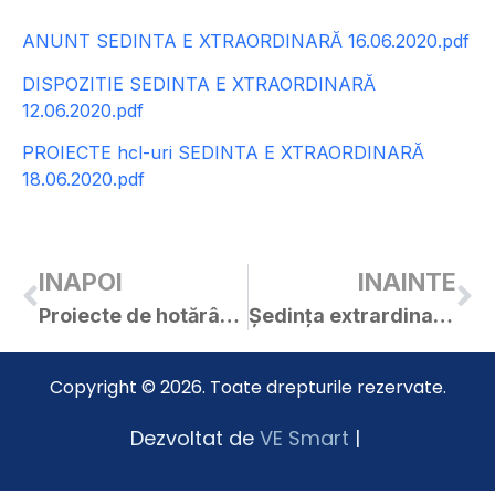
ANUNT SEDINTA E XTRAORDINARĂ 16.06.2020.pdf
DISPOZITIE SEDINTA E XTRAORDINARĂ
12.06.2020.pdf
PROIECTE hcl-uri SEDINTA E XTRAORDINARĂ
18.06.2020.pdf
INAPOI
INAINTE
Proiecte de hotărâri pentru ședința extraordinară a C.L. Curtici din 18.06.2020
Ședința extrardinară a C.L. Curtici din 18.06.2020
Copyright © 2026. Toate drepturile rezervate.
Dezvoltat de
VE Smart
|