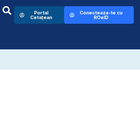
Portal
Conecteaza-te cu
Cetațean
ROeID