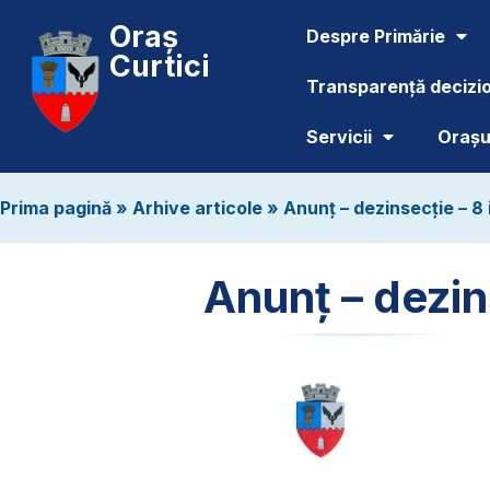
Oraș
Despre Primărie
Curtici
Transparență decizi
Servicii
Orașul
Prima pagină
»
Arhive articole
»
Anunț – dezinsecție – 8 
Anunț – dezin