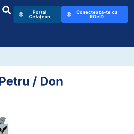
Portal
Conecteaza-te cu
Cetațean
ROeID
Petru / Don