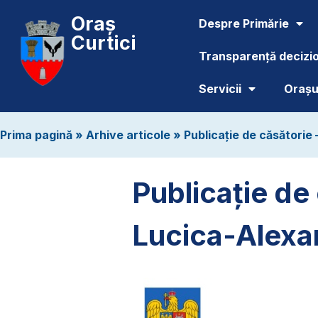
Oraș
Despre Primărie
Curtici
Transparență decizi
Servicii
Orașul
Prima pagină
»
Arhive articole
»
Publicație de căsătorie
Publicație de
Lucica-Alexa