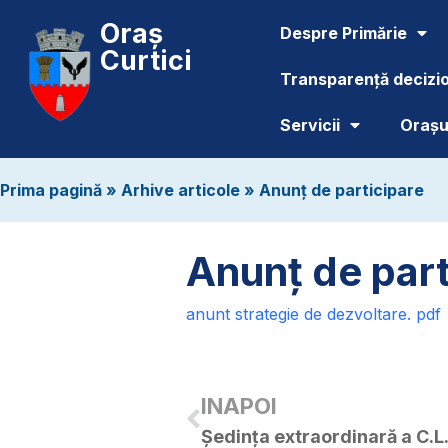
Oraș
Despre Primărie
Curtici
Transparență decizi
Servicii
Orașul
Prima pagină
»
Arhive articole
»
Anunț de participare
Anunț de part
anunt strategie de dezvoltare. pdf
INAPOI
Ședința extraordinară a C.L.