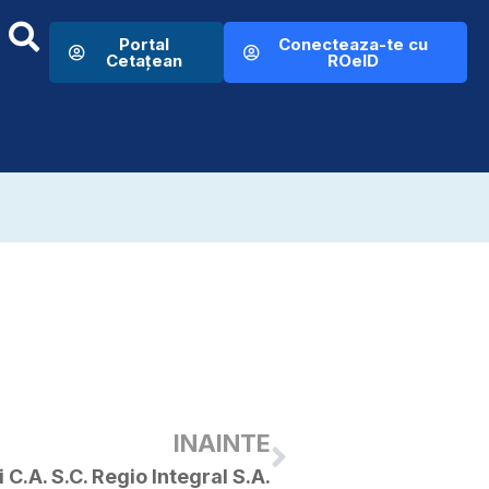
Portal
Conecteaza-te cu
Cetațean
ROeID
INAINTE
C.A. S.C. Regio Integral S.A.