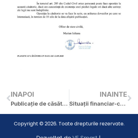
INAPOI
INAINTE
Publicație de căsătorie – Nedea Ioan / Blaj Andreea-Bianca
Situații financiar-contabile la 30.06.2020
Copyright © 2026. Toate drepturile rezervate.
Dezvoltat de
VE Smart
|