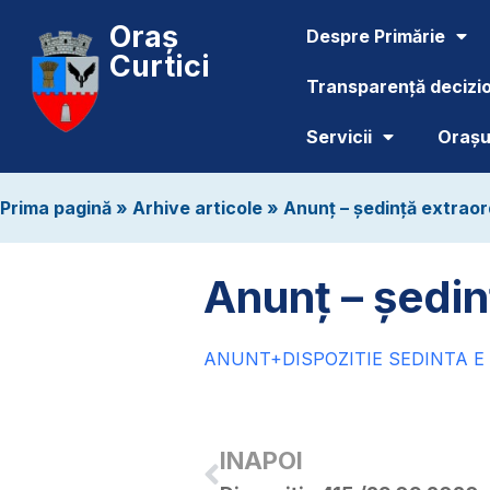
Oraș
Despre Primărie
Curtici
Transparență decizi
Servicii
Orașul
Prima pagină
»
Arhive articole
»
Anunț – ședință extrao
Anunț – ședin
ANUNT+DISPOZITIE SEDINTA E X
INAPOI