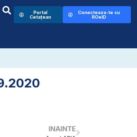
Portal
Conecteaza-te cu
Cetațean
ROeID
09.2020
INAINTE