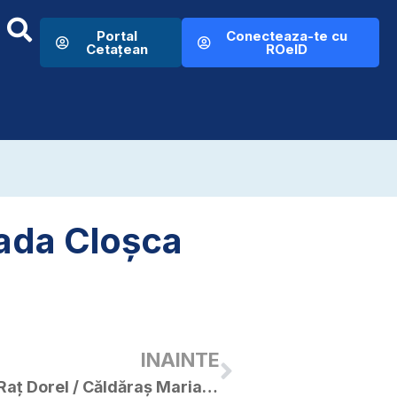
Portal
Conecteaza-te cu
Cetațean
ROeID
rada Cloșca
INAINTE
Publicație de căsătorie – Raț Dorel / Căldăraș Mariana