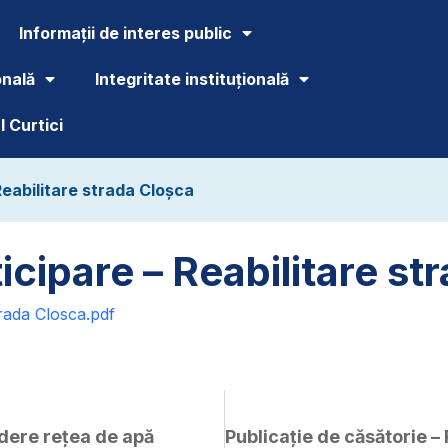
Informații de interes public
onală
Integritate instituțională
 Curtici
Reabilitare strada Cloșca
icipare – Reabilitare st
trada Closca.pdf
ndere rețea de apă