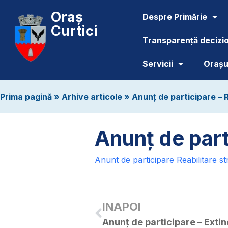
Oraș
Despre Primărie
Curtici
Transparență decizi
Servicii
Orașul
Prima pagină
»
Arhive articole
»
Anunț de participare – 
Anunț de part
Anunt de participare Reabilitare s
INAPOI
Anunț de participare – Exti