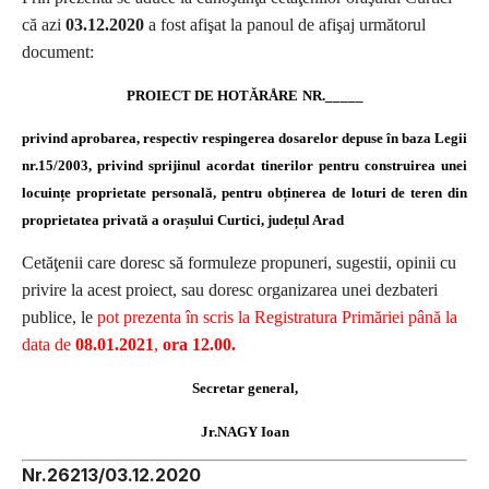
că azi
03.12.2020
a fost afişat la panoul de afişaj următorul
document:
PROIECT DE HOTĂRÅRE
NR._____
privind aprobarea, respectiv respingerea dosarelor depuse în baza Legii
nr.15/2003, privind sprijinul acordat tinerilor pentru construirea unei
locuințe proprietate personală,
pentru obținerea de loturi de teren din
proprietatea privată a orașului Curtici, județul Arad
Cetăţenii care doresc să formuleze propuneri, sugestii, opinii cu
privire la acest proiect, sau doresc organizarea unei dezbateri
publice, le
pot prezenta în scris la Registratura Primăriei până la
data de
08.01.2021
,
ora 12.00.
Secretar general,
Jr.NAGY Ioan
Nr.26213/03.12.2020