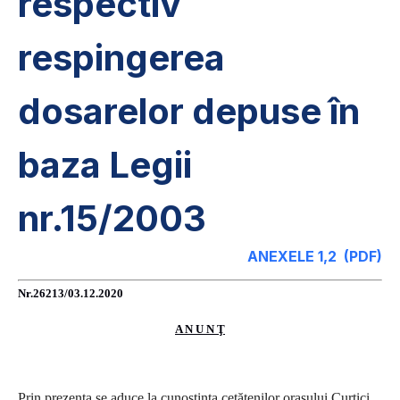
respectiv
respingerea
dosarelor depuse în
baza Legii
nr.15/2003
ANEXELE 1,2 (PDF)
Nr.26213/03.12.2020
A N U N Ţ
Prin prezenta se aduce la cunoştinţa cetăţenilor oraşului Curtici