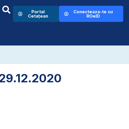
Portal
Conecteaza-te cu
Cetațean
ROeID
– 29.12.2020