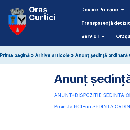
Oraș
Despre Primărie
Curtici
Transparență decizi
Servicii
Orașul
Prima pagină
»
Arhive articole
»
Anunț ședință ordinară C
Anunț ședință
ANUNT+DISPOZITIE SEDINTA ORD
Proiecte HCL-uri ȘEDINȚA ORDIN