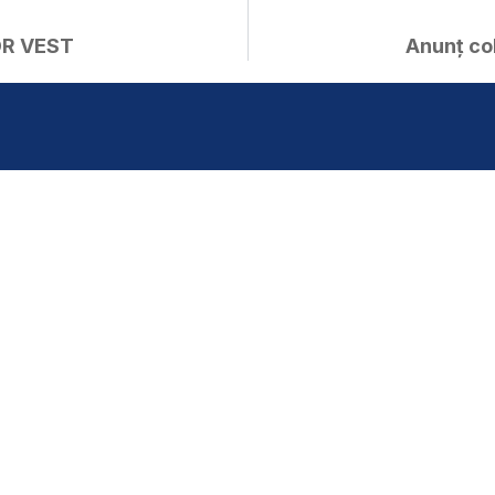
DR VEST
Anunț col