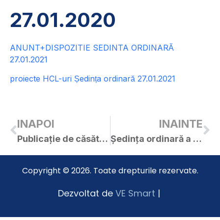
27.01.2020
ANUNT+DISPOZITIE SEDINTA ORDINARĂ
27.01.2021
proiecte HCL-uri Ședința ordinară 27.01.2021
INAPOI
INAINTE
Publicație de căsătorie – Neda Darius / Grue Liliana
Ședința ordinară a C.L. Curtici din 27.01.2021
Copyright © 2026. Toate drepturile rezervate.
Dezvoltat de
VE Smart
|