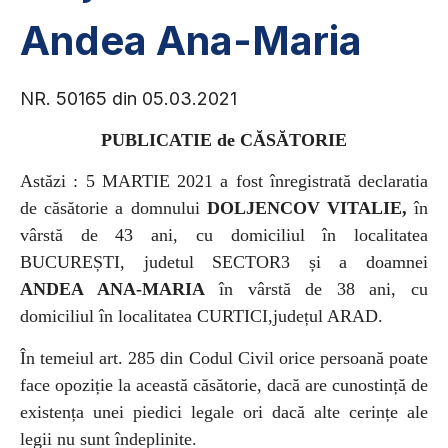
Andea Ana-Maria
NR. 50165 din 05.03.2021
PUBLICATIE de CĂSĂTORIE
Astăzi : 5 MARTIE 2021
a fost înregistrată declaratia
de căsătorie a
domnului
DOLJENCOV VITALIE,
în
vârstă de 43 ani, cu domiciliul în localitatea
BUCUREȘTI, judetul SECTOR3
și a
doamnei
ANDEA ANA-MARIA
în vârstă de 38 ani, cu
domiciliul în localitatea CURTICI,județul ARAD.
În temeiul art. 285 din Codul Civil orice persoană poate
face opoziție la această căsătorie, dacă are cunostință de
existența unei piedici legale ori dacă alte cerințe ale
legii nu sunt îndeplinite.