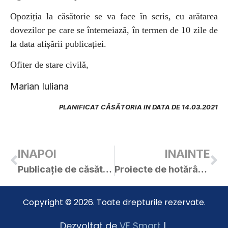
Opoziția la căsătorie se va face în scris, cu arătarea
dovezilor pe care se întemeiază, în termen de 10 zile de
la data afișării publicației.
Ofiter de stare civilă,
Marian Iuliana
PLANIFICAT CĂSĂTORIA IN DATA DE 14.03.2021
INAPOI
INAINTE
Publicație de căsătorie – Mazilu Ioan-Constantin / Ardelean Ioana-Larina
Proiecte de hotărâri și materiale pentru ședința extraordinară din 09.03.2021
Copyright © 2026. Toate drepturile rezervate.
Dezvoltat de
VE Smart
|