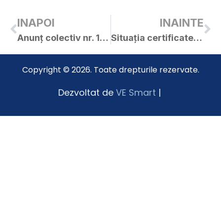
INAPOI
INAINTE
Anunț colectiv nr. 10537/ 02.04.2021
Situația certificatelor de urbanism și a autorizațiilor de construire emise în luna martie 2021
Copyright © 2026. Toate drepturile rezervate.
Dezvoltat de
VE Smart
|