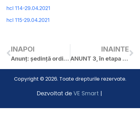
hcl 114-29.04.2021
hcl 115-29.04.2021
INAPOI
INAINTE
Anunț: ședință ordinară C.L. Curtici în data de 29.04.2021
ANUNT 3, în etapa 2 de elaborare a propunerilor PUZ-ului initiat de investitor privat
Copyright © 2026. Toate drepturile rezervate.
Dezvoltat de
VE Smart
|