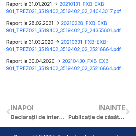
Raport la 31.01.2021 ->
20210131_FXB-EXB-
901_TREZ021_3519402_3519402_02_24043017.pdf
Raport la 28.02.2021 ->
20210228_FXB-EXB-
901_TREZ021_3519402_3519402_02_24355601.pdf
Raport la 31.03.2020 ->
20210331_FXB-EXB-
901_TREZ021_3519402_3519402_02_25216864.pdf
Raport la 30.04.2020 ->
20210430_FXB-EXB-
901_TREZ021_3519402_3519402_02_25216864.pdf
INAPOI
INAINTE
Declarații de interese – funcționari publici – 2021
Publicație de căsătorie – Julean Andrei / Stoica Gabriela