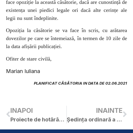
face opoziție la această căsătorie, dacă are cunostință de
existența unei piedici legale ori dacă alte cerințe ale
legii nu sunt îndeplinite.
Opoziția la căsătorie se va face în scris, cu arătarea
dovezilor pe care se întemeiază, în termen de 10 zile de
la data afișării publicației.
Ofiter de stare civilă,
Marian Iuliana
PLANIFICAT CĂSĂTORIA IN DATA DE 02.06.2021
INAPOI
INAINTE
Proiecte de hotărâri și materiale pentru ședința ordinară a C.L. Curtici din 25.05.2021
Ședința ordinară a C.L. Curtici din 25.05.2021