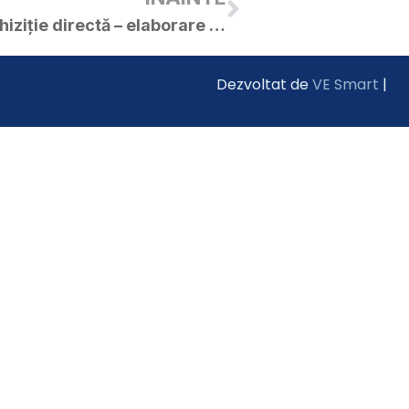
Anunț de participare – achiziție directă – elaborare Plan Tehnic pentru obiectivul de investiții „Modernizarea și eficientizarea sistemului de iluminat public în orașul Curtici”
Dezvoltat de
VE Smart
|