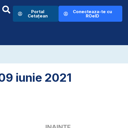
Portal
Conecteaza-te cu
Cetațean
ROeID
09 iunie 2021
INAINTE