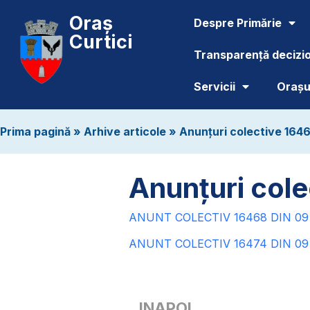
Oraș
Despre Primărie
Curtici
Transparență decizi
Servicii
Orașul
Prima pagină
»
Arhive articole
»
Anunțuri colective 1646
Anunțuri cole
ANUNT COLECTIV 16468 DIN 09 I
ANUNT COLECTIV 16474 DIN 09 I
INAPOI