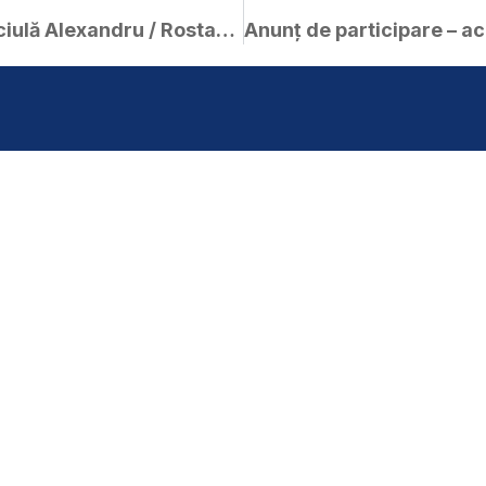
Publicație de căsătorie – Căciulă Alexandru / Rostaș Rahela-Cristina