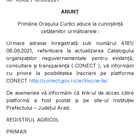
ANUNȚ
Prim
ă
ria Orașului Curtici aduce la cunoștință
cetățenilor următoarele :
Urmare adresei
înregistrată sub numărul 4181/
08.06.2021, referitoare la actualizarea Catalogului
organizațiilor neguvernamentale pentru evidență,
consultare și transparență
( CONECT ), v
ă informăm
cu privire la posibilitatea înscrierii pe platforma
CONECT
http
://conect.gov.ro/w/
înscrie-te/
De asemenea vă informăm că link-ul de acces către
platformă a fost postat și pe site-ul Instituției
Prefectului – Județul Arad.
REGISTRUL AGRICOL
PRIMAR