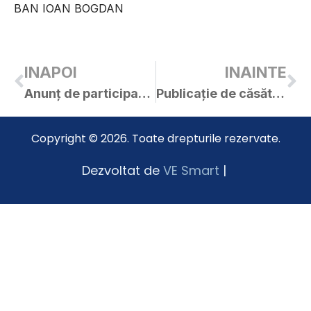
BAN IOAN BOGDAN
INAPOI
INAINTE
Anunț de participare – achiziție directă – elaborare Plan Tehnic pentru obiectivul de investiții „Modernizarea și eficientizarea sistemului de iluminat public în orașul Curtici”
Publicație de căsătorie – Rista Florin / Cîrpaciu Florica
Copyright © 2026. Toate drepturile rezervate.
Dezvoltat de
VE Smart
|