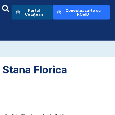
Portal
Conecteaza-te cu
Cetațean
ROeID
/ Stana Florica