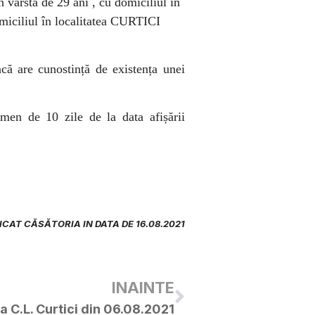
n vârstă de 29 ani , cu domiciliul în
omiciliul în localitatea CURTICI
acă are cunostință de existența unei
rmen de 10 zile de la data afișării
ICAT CĂSĂTORIA IN DATA DE 16.08.2021
INAINTE
a C.L. Curtici din 06.08.2021