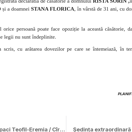
egistrată declaratia de căsătorie a
domnului
RISTA SORIN ,
î
D
și a
doamnei
STANA FLORICA
, în vârstă de 31 ani, cu d
 orice persoană poate face opoziție la această căsătorie, d
le legii nu sunt îndeplinite.
n scris, cu arătarea dovezilor pe care se întemeiază, în te
PLANIF
Publicație de căsătorie – Cîrpaci Teofil-Eremia / Cîrpaci Manuela-Rosalinda
Ședința extraordinară 