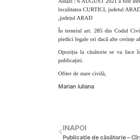
Astăzi : 6 AUGUST 2021
a fost înr
localitatea CURTICI, judetul ARA
,județul ARAD
În temeiul art. 285 din Codul Civil
piedici legale ori dacă alte cerințe a
Opoziția la căsătorie se va face î
publicației.
Ofiter de stare civilă,
Marian Iuliana
INAPOI