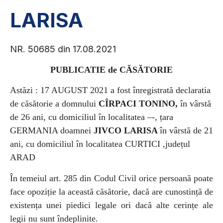
LARISA
NR. 50685 din 17.08.2021
PUBLICATIE de CĂSĂTORIE
Astăzi : 17 AUGUST 2021
a fost înregistrată declaratia
de căsătorie a
domnului
CÎRPACI TONINO,
în vârstă
de 26 ani, cu domiciliul în localitatea –-, țara
GERMANIA
doamnei
JIVCO LARISA
în vârstă de 21
ani, cu domiciliul în localitatea CURTICI ,județul
ARAD
În temeiul art. 285 din Codul Civil orice persoană poate
face opoziție la această căsătorie, dacă are cunostință de
existența unei piedici legale ori dacă alte cerințe ale
legii nu sunt îndeplinite.