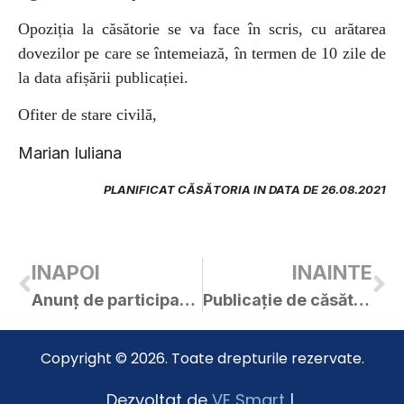
Opoziția la căsătorie se va face în scris, cu arătarea
dovezilor pe care se întemeiază, în termen de 10 zile de
la data afișării publicației.
Ofiter de stare civilă,
Marian Iuliana
PLANIFICAT CĂSĂTORIA IN DATA DE 26.08.2021
INAPOI
INAINTE
Anunț de participare – lucrări de reparații acoperiș – clădire str. 1 Decembrie 1918, nr. 34
Publicație de căsătorie – HOMOROGAN ROBERT-AURELIAN / HOJDA BRENDA-DENISA
Copyright © 2026. Toate drepturile rezervate.
Dezvoltat de
VE Smart
|