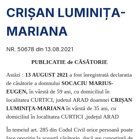
CRIȘAN LUMINIȚA-
MARIANA
NR. 50678 din 13.08.2021
PUBLICATIE de CĂSĂTORIE
Astăzi :
13 AUGUST 2021
a fost înregistrată declaratia
de căsătorie a
domnului
SOCACIU MARIUS-
EUGEN,
în vârstă de 59 ani, cu domiciliul în
localitatea CURTICI, judetul ARAD
doamnei
CRIȘAN
LUMINIȚA-MARIANA
în vârstă de 35 ani, cu
domiciliul în localitatea CURTICI ,județul ARAD
În temeiul art. 285 din Codul Civil orice persoană poate
face opoziție la această căsătorie, dacă are cunostință de