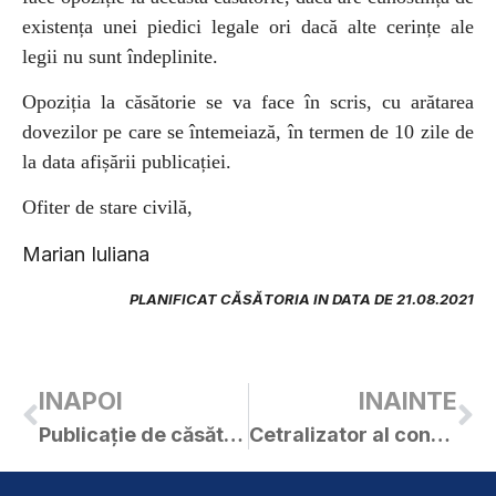
existența unei piedici legale ori dacă alte cerințe ale
legii nu sunt îndeplinite.
Opoziția la căsătorie se va face în scris, cu arătarea
dovezilor pe care se întemeiază, în termen de 10 zile de
la data afișării publicației.
Ofiter de stare civilă,
Marian Iuliana
PLANIFICAT CĂSĂTORIA IN DATA DE 21.08.2021
INAPOI
INAINTE
Publicație de căsătorie – FARAONEANU MARIAN / CĂCIULĂ SARA
Cetralizator al contractelor – achiziții publice peste 5000 EUR – anul 2021