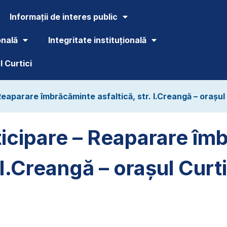
Informații de interes public
onală
Integritate instituțională
 Curtici
eaparare îmbrăcăminte asfaltică, str. I.Creangă – orașul 
icipare – Reaparare îm
. I.Creangă – orașul Curti