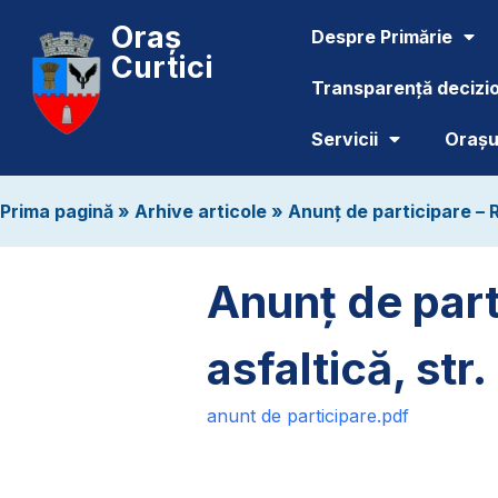
Oraș
Despre Primărie
Curtici
Transparență decizi
Servicii
Orașul
Prima pagină
»
Arhive articole
»
Anunț de participare – R
Anunț de part
asfaltică, str
anunt de participare.pdf