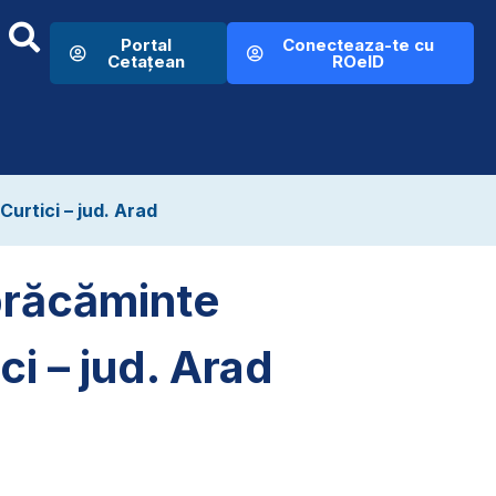
Portal
Conecteaza-te cu
Cetațean
ROeID
Curtici – jud. Arad
brăcăminte
ci – jud. Arad