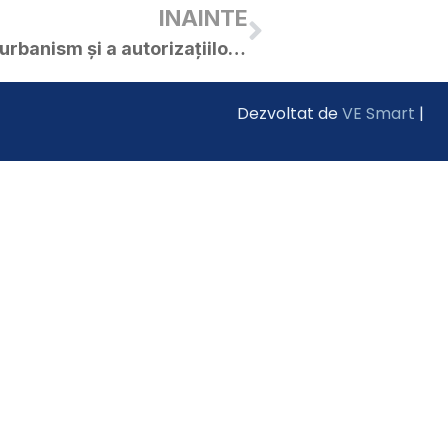
INAINTE
Situația certificatelor de urbanism și a autorizațiilor de construire emise în luna august 2021
Dezvoltat de
VE Smart
|