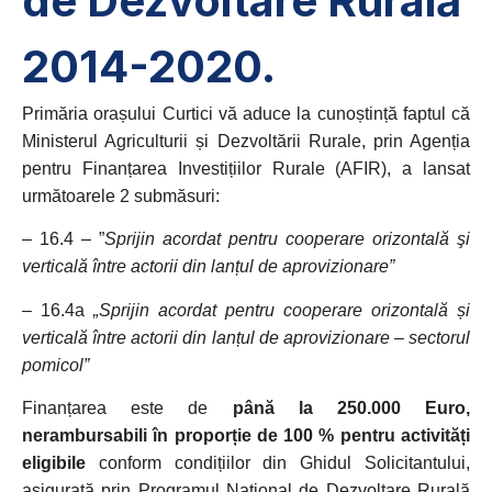
de Dezvoltare Rurală
2014-2020.
Primăria orașului Curtici vă aduce la cunoștință faptul că
Ministerul Agriculturii și Dezvoltării Rurale, prin Agenția
pentru Finanțarea Investițiilor Rurale (AFIR), a lansat
următoarele 2 submăsuri:
– 16.4 – ”
Sprijin acordat pentru cooperare orizontală şi
verticală între actorii din lanțul de aprovizionare”
– 16.4a
„Sprijin acordat pentru cooperare orizontală și
verticală între actorii din lanțul de aprovizionare – sectorul
pomicol”
Finanțarea este de
până la 250.000 Euro,
nerambursabili în proporție de 100 % pentru activități
eligibile
conform condițiilor din Ghidul Solicitantului,
asigurată prin Programul Național de Dezvoltare Rurală