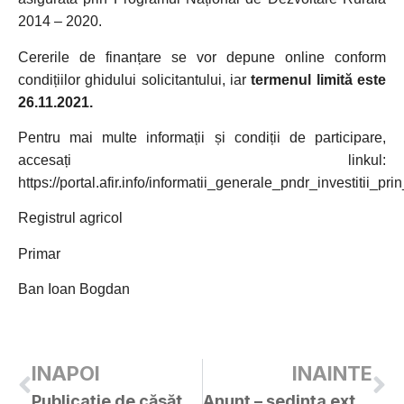
2014 – 2020.
Cererile de finanțare se vor depune online conform
condițiilor ghidului solicitantului, iar
termenul limită este
26.11.2021.
Pentru mai multe informații și condiții de participare,
accesați linkul:
https://portal.afir.info/informatii_generale_pndr_investiti
Registrul agricol
Primar
Ban Ioan Bogdan
INAPOI
INAINTE
Publicație de căsătorie – DEMETER SERGIU-IONEL / HANC TABITA-ROXANA
Anunț – ședința extraordinară a C.L. Curtici din 09.09.2021