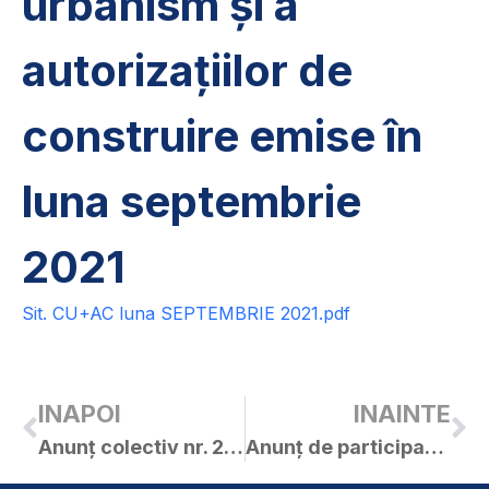
urbanism și a
autorizațiilor de
construire emise în
luna septembrie
2021
Sit. CU+AC luna SEPTEMBRIE 2021.pdf
INAPOI
INAINTE
Anunț colectiv nr. 25307 / 04.10.2021
Anunț de participare – SF Rețea de canalizare cartier de locuințe, zona fostei bariere CFR