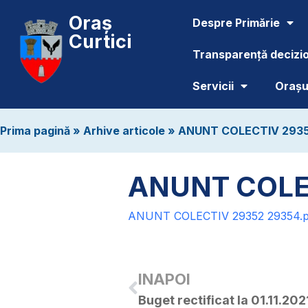
Oraș
Despre Primărie
Curtici
Transparență decizi
Servicii
Orașul
Prima pagină
»
Arhive articole
»
ANUNT COLECTIV 29352 
ANUNT COLEC
ANUNT COLECTIV 29352 29354.p
INAPOI
Buget rectificat la 01.11.202