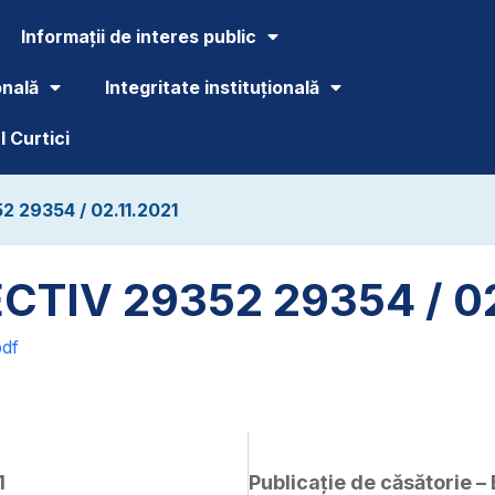
Informații de interes public
onală
Integritate instituțională
 Curtici
29354 / 02.11.2021
TIV 29352 29354 / 02
df
1