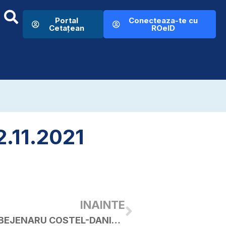
Portal
Conecteaza-te cu
Cetațean
ROeID
.11.2021
INAINTE
Publicație de căsătorie – BEJENARU COSTEL-DANIEL / NEMEȘ CRISTINA-ELENA