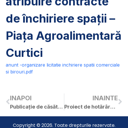
atribuire contracte
de închiriere spații –
Piața Agroalimentară
Curtici
anunt -organizare licitatie inchiriere spatii comerciale
si birouri.pdf
INAPOI
INAINTE
Publicație de căsătorie – BEJENARU COSTEL-DANIEL / NEMEȘ CRISTINA-ELENA
Proiect de hotărâre privind Strategiei integrate de dezvoltare urbană a Orașului Curtici 2021-2030
Copyright © 2026. Toate drepturile rezervate.