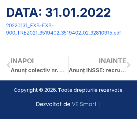
DATA: 31.01.2022
20220131_FXB-EXB-
900_TREZ021_3519402_3519402_02_32810915.pdf
INAPOI
INAINTE
Anunț colectiv nr. 3848 / 08.02.2022
Anunț INSSE: recrutare recenzori pentru Recesamântul populației – 2022
Copyright © 2026. Toate drepturile rezervate.
Dezvoltat de
VE Smart
|