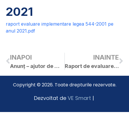
2021
raport evaluare implementare legea 544-2001 pe
anul 2021.pdf
INAPOI
INAINTE
Anunț – ajutor de minimis pentru aplicarea programului de susținere a producției de usturoi, anul 2022
Raport de evaluare a implementării legii 52/2003 în anul 2021
Copyright © 2026. Toate drepturile rezervate.
Dezvoltat de
VE Smart
|