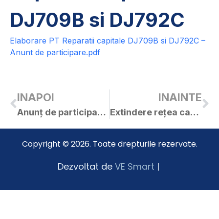
DJ709B si DJ792C
Elaborare PT Reparatii capitale DJ709B si DJ792C –
Anunt de participare.pdf
INAPOI
INAINTE
Anunț de participare – Extindere rețea de apă – str. M.Viteazu, V.Alexandri, N.Filipescu, Moților
Extindere rețea canalizare str.Nicolae Filipescu – capăt str.Ghioceilor, str.Mihai Viteazul, str.Andrei Șaguna (între str.1Decembrie 1918 – str.Primăriei), str.Cloșca (între Eminescu – str.Ion Rusu Șirianu), str.Vasile Goldis (str.Coșbuc, str.Vasile Lucaciu)
Copyright © 2026. Toate drepturile rezervate.
Dezvoltat de
VE Smart
|