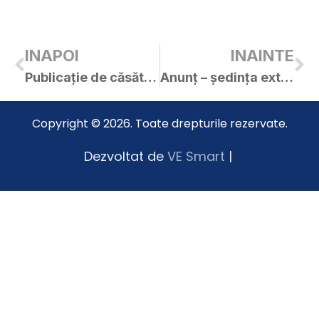
INAPOI
INAINTE
Publicație de căsătorie – Bogdan Daniel-Andrei / Bogat Andreea-Romina
Anunț – ședința extraordinară a C.L. Curtici din 20.07.2022
Copyright © 2026. Toate drepturile rezervate.
Dezvoltat de
VE Smart
|