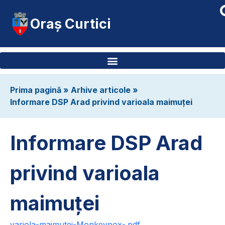
Oraș Curtici
Prima pagină
»
Arhive articole
»
Informare DSP Arad privind varioala maimuței
Informare DSP Arad
privind varioala
maimuței
variola-maimutei-Monkeypox-.pdf