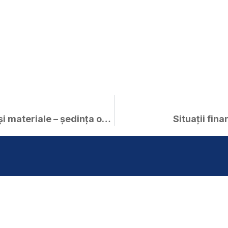
Anunț, proiecte de hotărâri și materiale – ședința ordinară a C.L. Curtici în data de 27.09.2022
Situații fin