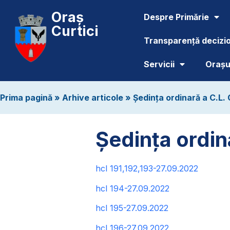
Oraș
Despre Primărie
Curtici
Transparență decizi
Servicii
Orașul
Prima pagină
»
Arhive articole
»
Ședința ordinară a C.L. 
Ședința ordin
hcl 191,192,193-27.09.2022
hcl 194-27.09.2022
hcl 195-27.09.2022
hcl 196-27.09.2022