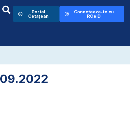
Portal
Conecteaza-te cu
Cetațean
ROeID
7.09.2022