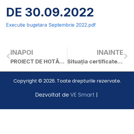
DE 30.09.2022
Executie bugetara Septembrie 2022.pdf
INAPOI
INAINTE
PROIECT DE HOTĂRÂRE privind aprobarea depunerii PROIECTULUI ”Renovare energetică aprofundată a blocului de locuințe nr.49 din orașul Curtici, Jud.Arad”
Situația certificatelor de urbanism și a autorizațiilor de construire eliberate în luna septembrie 2022
Copyright © 2026. Toate drepturile rezervate.
Dezvoltat de
VE Smart
|