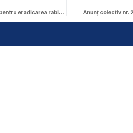
Anunț – programul național pentru eradicarea rabiei la vulpi
Anunț colectiv nr.