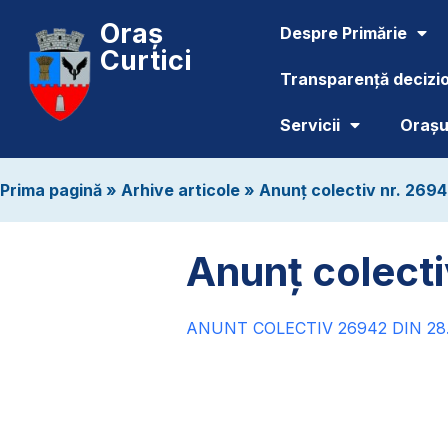
Oraș
Despre Primărie
Curtici
Transparență decizi
Servicii
Orașul
Prima pagină
»
Arhive articole
»
Anunț colectiv nr. 2694
Anunț colecti
ANUNT COLECTIV 26942 DIN 28.1