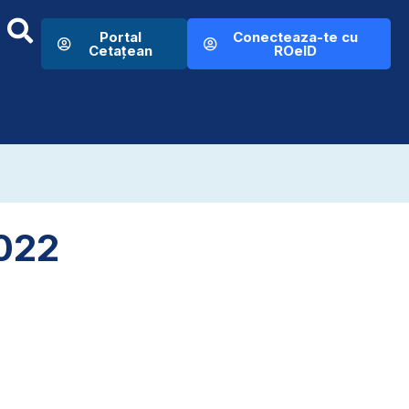
Portal
Conecteaza-te cu
Cetațean
ROeID
2022