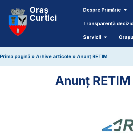
Oraș
Despre Primărie
Curtici
Transparență decizi
Servicii
Orașul
Prima pagină
»
Arhive articole
»
Anunț RETIM
Anunț RETIM