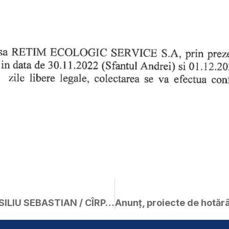
Publicație de căsătorie – VASILIU SEBASTIAN / CÎRPACIU DEBORA