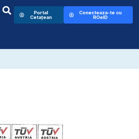
Portal
Conecteaza-te cu
Cetațean
ROeID