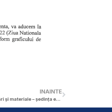
INAINTE
Anunț, proiecte de hotărâri și materiale – ședința extraordinar a C.L. Curtici în data de 16.11.2022